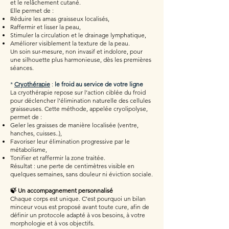
et le relâchement cutané.
Elle permet de :
Réduire les amas graisseux localisés,
Raffermir et lisser la peau,
Stimuler la circulation et le drainage lymphatique,
Améliorer visiblement la texture de la peau.
Un soin sur-mesure, non invasif et indolore, pour
une silhouette plus harmonieuse, dès les premières
séances.
*
Cryothérapie
:
le froid au service de votre ligne
La cryothérapie repose sur l’action ciblée du froid
pour déclencher l’élimination naturelle des cellules
graisseuses. Cette méthode, appelée cryolipolyse,
permet de :
Geler les graisses de manière localisée (ventre,
hanches, cuisses..),
Favoriser leur élimination progressive par le
métabolisme,
Tonifier et raffermir la zone traitée.
Résultat : une perte de centimètres visible en
quelques semaines, sans douleur ni éviction sociale.
🍃
Un accompagnement personnalisé
Chaque corps est unique. C’est pourquoi un bilan
minceur vous est proposé avant toute cure, afin de
définir un protocole adapté à vos besoins, à votre
morphologie et à vos objectifs.