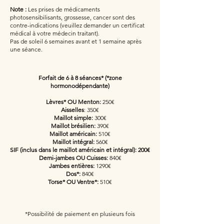
Note :
Les prises de médicaments
photosensibilisants, grossesse, cancer sont des
contre-indications (veuillez demander un certificat
médical à votre médecin traitant).
Pas de soleil 6 semaines avant et 1 semaine après
une séance.
Forfait de 6 à 8 séances* (*zone
hormonodépendante)
Lèvres* OU Menton:
250€
Aisselles
: 350€
Maillot simple:
300€
Maillot brésilien:
390€
Maillot américain:
510€
Maillot intégral:
560€
SIF (inclus dans le maillot américain et intégral): 200€
Demi-jambes OU Cuisses:
840€
Jambes entières:
1290€
Dos*:
840€
Torse* OU Ventre*:
510€
*Possibilité de paiement en plusieurs fois​​