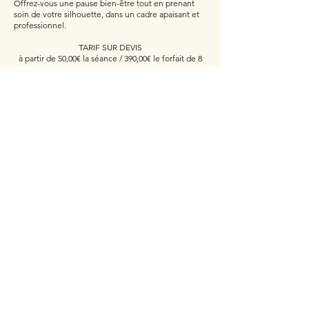
Offrez-vous une pause bien-être tout en prenant
soin de votre silhouette, dans un cadre apaisant et
professionnel.
TARIF SUR DEVIS
à partir de 50,00€ la séance / 390,00€ le forfait de 8
séances
*Possibilité de paiement en plusieurs fois ​​​
Réserver votre rendez-vous d'informations